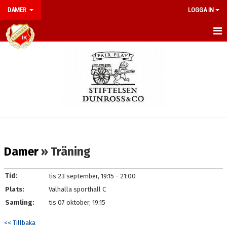
DAMER
LOGGA IN
HEM
NYHETER
KALENDER
TRUPPEN
BILDGALLERI
Damer
» Träning
DOKUMENT
Tid:
tis 23 september, 19:15 - 21:00
KONTAKT
Plats:
Valhalla sporthall C
Samling:
tis 07 oktober, 19:15
<< Tillbaka