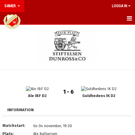
DAMER
LOGGA IN
HEM
NYHETER
KALENDER
TRUPPEN
BILDGALLERI
1 - 6
DOKUMENT
Ale IBF D2
Guldhedens IK D2
KONTAKT
INFORMATION
Matchstart:
tis 04 november, 19:30
Plats:
Ale Kulturrum