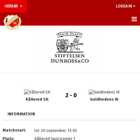
HERRAR
LOGGA IN
HEM
NYHETER
DOKUMENT
BILDGALLERI
KALENDER
2 - 0
TRUPPEN
Kållered SK
Guldhedens IK
MATCHER
INFORMATION
KONTAKT
Matchstart:
lör 20 september, 13:30
Plats:
Kållered Sportcenter 1
POÄNGLIGA 2026