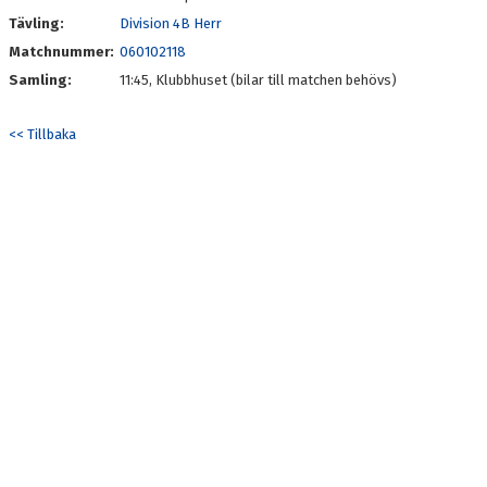
Tävling:
Division 4B Herr
STATISTIK 2026
Matchnummer:
060102118
Samling:
11:45, Klubbhuset (bilar till matchen behövs)
PINNEJAKTEN 2026
<< Tillbaka