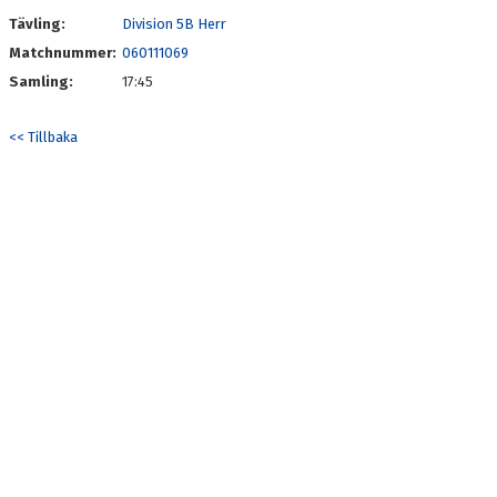
Tävling:
Division 5B Herr
STATISTIK 2026
Matchnummer:
060111069
Samling:
17:45
PINNEJAKTEN 2026
<< Tillbaka