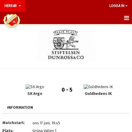
HERRAR
LOGGA IN
HEM
NYHETER
DOKUMENT
BILDGALLERI
KALENDER
0 - 5
TRUPPEN
SK Argo
Guldhedens IK
MATCHER
INFORMATION
KONTAKT
Matchstart:
ons 17 juni, 19:45
Plats:
Gröna Vallen 1
POÄNGLIGA 2026