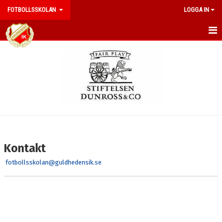
FOTBOLLSSKOLAN
LOGGA IN
HEM
NYHETER
KALENDER
DOKUMENT
BILDGALLERI
Kontakt
KONTAKT
fotbollsskolan@guldhedensik.se