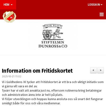
HEM
LOGGA IN
HEM
NYHETER
OM KLUBBEN
KONTAKT
KALENDER
Information om Fritidskortet
<
>
BILDGALLERI
2025-10-21 11:02
Vi i Guldhedens IK tycker att Fritidskortet är ett bra och viktigt initiativ som
DOKUMENT
vi gärna vill vara en del av.
Tyvärr har vi valt att avvakta just nu, eftersom rutinerna kring betalningar
och administration ännu inte är helt på plats.
MATCHER
Vi följer utvecklingen och hoppas kunna ansluta oss så snart det fungerar
smidigt både för oss och våra medlemmar.
MEDLEMSAVGIFTER