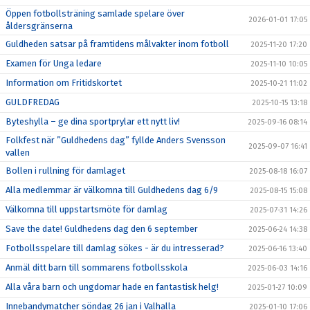
Öppen fotbollsträning samlade spelare över
2026-01-01 17:05
åldersgränserna
Guldheden satsar på framtidens målvakter inom fotboll
2025-11-20 17:20
Examen för Unga ledare
2025-11-10 10:05
Information om Fritidskortet
2025-10-21 11:02
GULDFREDAG
2025-10-15 13:18
Byteshylla – ge dina sportprylar ett nytt liv!
2025-09-16 08:14
Folkfest när ”Guldhedens dag” fyllde Anders Svensson
2025-09-07 16:41
vallen
Bollen i rullning för damlaget
2025-08-18 16:07
Alla medlemmar är välkomna till Guldhedens dag 6/9
2025-08-15 15:08
Välkomna till uppstartsmöte för damlag
2025-07-31 14:26
Save the date! Guldhedens dag den 6 september
2025-06-24 14:38
Fotbollsspelare till damlag sökes - är du intresserad?
2025-06-16 13:40
Anmäl ditt barn till sommarens fotbollsskola
2025-06-03 14:16
Alla våra barn och ungdomar hade en fantastisk helg!
2025-01-27 10:09
Innebandymatcher söndag 26 jan i Valhalla
2025-01-10 17:06