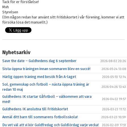
Tack för er förståelse!
Mvh
KANSLISERVICE
Styrelsen
(Om någon redan har använt sitt Fritidskortet i vår förening, kommer vi att
försöka lösa det manuellt.)
Nyhetsarkiv
Save the date – Guldhedens dag 6 september
2026-08-02 20:26
Sista öppna träningen innan sommaren blev en succé!
2026-05-24 13:08
Härlig öppen träning med besök från A-laget
2026-05-10 12:14
Sol, gemenskap och fotboll – nästa öppna träning är
2026-04-26 13:43
redan 10 maj
Guldhedens IK startar Gåfotboll – välkommen att vara
2026-04-22 19:57
med!
Guldhedens IK anslutna till Fritidskortet
2026-03-23 11:12
Anmäl ditt barn till sommarens fotbollsskola!
2026-03-23 10:59
Du vet väl att vi kör Guldfredag och Guldlördag varje vecka!
2026-02-09 17:51