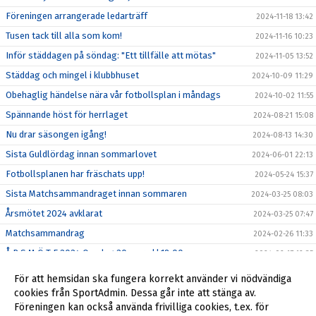
Föreningen arrangerade ledarträff
2024-11-18 13:42
Tusen tack till alla som kom!
2024-11-16 10:23
Inför städdagen på söndag: "Ett tillfälle att mötas"
2024-11-05 13:52
Städdag och mingel i klubbhuset
2024-10-09 11:29
Obehaglig händelse nära vår fotbollsplan i måndags
2024-10-02 11:55
Spännande höst för herrlaget
2024-08-21 15:08
Nu drar säsongen igång!
2024-08-13 14:30
Sista Guldlördag innan sommarlovet
2024-06-01 22:13
Fotbollsplanen har fräschats upp!
2024-05-24 15:37
Sista Matchsammandraget innan sommaren
2024-03-25 08:03
Årsmötet 2024 avklarat
2024-03-25 07:47
Matchsammandrag
2024-02-26 11:33
Å R S M Ö T E 2024 Onsdag 20 mars kl.18:00
2024-02-17 12:35
Vår meste Guldheding Ralf Olsson har lämnat oss!
2023-12-22 15:11
För att hemsidan ska fungera korrekt använder vi nödvändiga
Vi byter Innebandy mot Fotboll
cookies från SportAdmin. Dessa går inte att stänga av.
2022-04-11 13:57
Föreningen kan också använda frivilliga cookies, t.ex. för
"De är ju han i affären"
2021-12-06 14:36