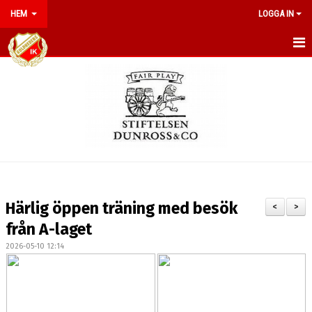
HEM
LOGGA IN
HEM
NYHETER
OM KLUBBEN
KONTAKT
KALENDER
Härlig öppen träning med besök
<
>
BILDGALLERI
från A-laget
2026-05-10 12:14
DOKUMENT
MATCHER
MEDLEMSAVGIFTER