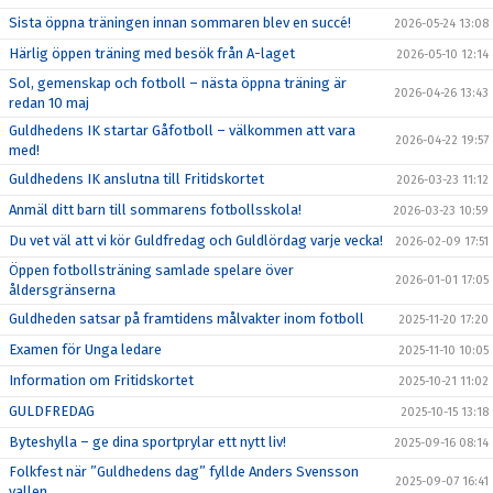
Sista öppna träningen innan sommaren blev en succé!
2026-05-24 13:08
Härlig öppen träning med besök från A-laget
2026-05-10 12:14
Sol, gemenskap och fotboll – nästa öppna träning är
2026-04-26 13:43
redan 10 maj
Guldhedens IK startar Gåfotboll – välkommen att vara
2026-04-22 19:57
med!
Guldhedens IK anslutna till Fritidskortet
2026-03-23 11:12
Anmäl ditt barn till sommarens fotbollsskola!
2026-03-23 10:59
Du vet väl att vi kör Guldfredag och Guldlördag varje vecka!
2026-02-09 17:51
Öppen fotbollsträning samlade spelare över
2026-01-01 17:05
åldersgränserna
Guldheden satsar på framtidens målvakter inom fotboll
2025-11-20 17:20
Examen för Unga ledare
2025-11-10 10:05
Information om Fritidskortet
2025-10-21 11:02
GULDFREDAG
2025-10-15 13:18
Byteshylla – ge dina sportprylar ett nytt liv!
2025-09-16 08:14
Folkfest när ”Guldhedens dag” fyllde Anders Svensson
2025-09-07 16:41
vallen