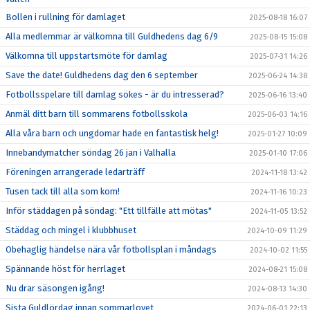
Bollen i rullning för damlaget
2025-08-18 16:07
Alla medlemmar är välkomna till Guldhedens dag 6/9
2025-08-15 15:08
Välkomna till uppstartsmöte för damlag
2025-07-31 14:26
Save the date! Guldhedens dag den 6 september
2025-06-24 14:38
Fotbollsspelare till damlag sökes - är du intresserad?
2025-06-16 13:40
Anmäl ditt barn till sommarens fotbollsskola
2025-06-03 14:16
Alla våra barn och ungdomar hade en fantastisk helg!
2025-01-27 10:09
Innebandymatcher söndag 26 jan i Valhalla
2025-01-10 17:06
Föreningen arrangerade ledarträff
2024-11-18 13:42
Tusen tack till alla som kom!
2024-11-16 10:23
Inför städdagen på söndag: "Ett tillfälle att mötas"
2024-11-05 13:52
Städdag och mingel i klubbhuset
2024-10-09 11:29
Obehaglig händelse nära vår fotbollsplan i måndags
2024-10-02 11:55
Spännande höst för herrlaget
2024-08-21 15:08
Nu drar säsongen igång!
2024-08-13 14:30
Sista Guldlördag innan sommarlovet
2024-06-01 22:13