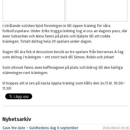
I strålande solsken bjöd föreningen in till öppen träning för våra
fotbollsspelare. Under Eriks trygga ledning tog vi oss an dagens pass, där
även Sebastian och Anna fanns på plats och hjälpte till att rodda
träningen. Totalt deltog hela 29 spelare under dagen.
Dagen till ära fick vi dessutom besök av tre spelare från herrarnas A-lag
som deltog i träningen – ett stort tack till Simon, Robin och Johan!
Som utlovat fanns även kaffevagnen på plats och bidrog till den härliga
stämningen runt träningen.
Vi hoppas att vi ses på nästa öppna träning som hålls den 24/5 kl. 10.00–
11.30!
Nyhetsarkiv
Save the date – Guldhedens dag 6 september
2026-08-02 20:26