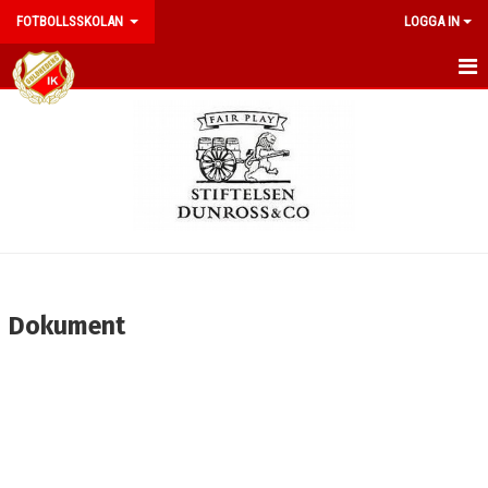
FOTBOLLSSKOLAN
LOGGA IN
HEM
NYHETER
KALENDER
DOKUMENT
BILDGALLERI
Dokument
KONTAKT