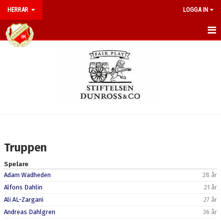
HERRAR
LOGGA IN
HEM
NYHETER
KALENDER
TRUPPEN
BILDGALLERI
Truppen
DOKUMENT
Spelare
Adam Wadheden
28 år
KONTAKT
Alfons Dahlin
21 år
POÄNGLIGA 2025
Ali AL-Zargani
27 år
Andreas Dahlgren
36 år