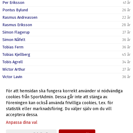
Per Eriksson
41 år
Pontus Bylund
26 år
Rasmus Andreassen
22 år
Rasmus Eriksson
28 år
Simon Flagerup
27 år
Simon Nåfelt
36 år
Tobias Ferm
36 år
Tobias Kjellberg
45 år
Tobis Agrell
34 år
Wictor Arthur
27 år
Victor Lavin
36 år
För att hemsidan ska fungera korrekt använder vi nödvändiga
Ledare
cookies från SportAdmin. Dessa går inte att stänga av.
Niklas Rask
Föreningen kan också använda frivilliga cookies, t.ex. för
statistik eller marknadsföring. Du väljer själv om du vill
acceptera dessa.
Anpassa dina val
Cookie-inställningar
Gå till Webbversion