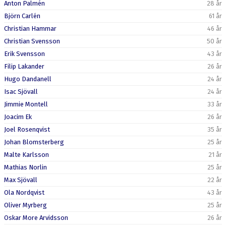
Anton Palmén
28 år
Björn Carlén
61 år
Christian Hammar
46 år
Christian Svensson
50 år
Erik Svensson
43 år
Filip Lakander
26 år
Hugo Dandanell
24 år
Isac Sjövall
24 år
Jimmie Montell
33 år
Joacim Ek
26 år
Joel Rosenqvist
35 år
Johan Blomsterberg
25 år
Malte Karlsson
21 år
Mathias Norlin
25 år
Max Sjövall
22 år
Ola Nordqvist
43 år
Oliver Myrberg
25 år
Oskar More Arvidsson
26 år