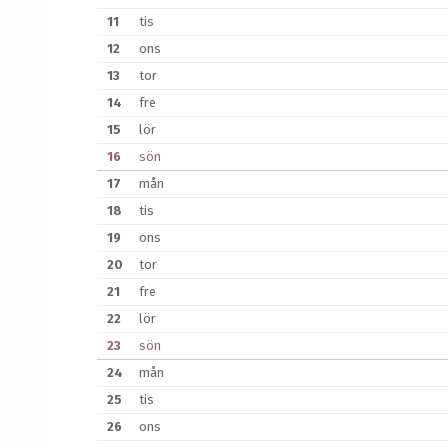
11
tis
12
ons
13
tor
14
fre
15
lör
16
sön
17
mån
18
tis
19
ons
20
tor
21
fre
22
lör
23
sön
24
mån
25
tis
26
ons