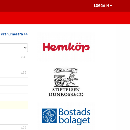
LOGGA IN
Prenumerera >>
v.31
v.32
v.33