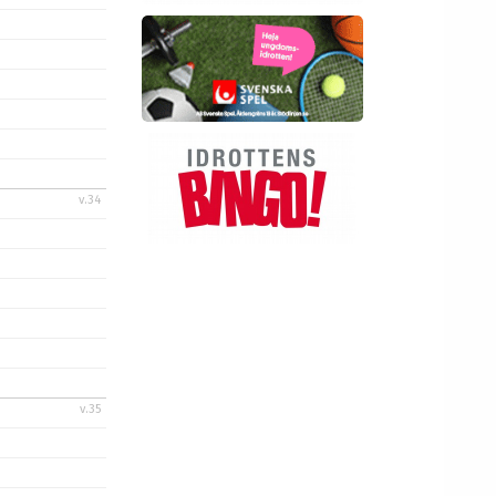
v.34
v.35