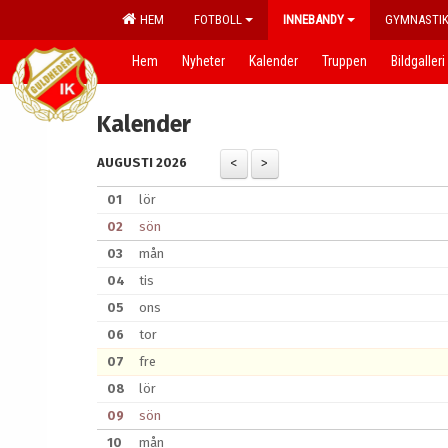
HEM
FOTBOLL
INNEBANDY
GYMNASTI
Hem
Nyheter
Kalender
Truppen
Bildgalleri
Kalender
AUGUSTI 2026
01
lör
02
sön
03
mån
04
tis
05
ons
06
tor
07
fre
08
lör
09
sön
10
mån