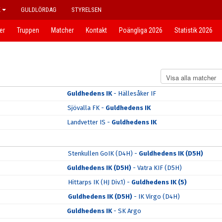
K
GULDLÖRDAG
STYRELSEN
er
Truppen
Matcher
Kontakt
Poängliga 2026
Statistik 2026
Guldhedens IK
- Hällesåker IF
Sjövalla FK -
Guldhedens IK
Landvetter IS -
Guldhedens IK
Stenkullen GoIK (D4H) -
Guldhedens IK (D5H)
Guldhedens IK (D5H)
- Vatra KIF (D5H)
Hittarps IK (HJ Div.1) -
Guldhedens IK (5)
Guldhedens IK (D5H)
- IK Virgo (D4H)
Guldhedens IK
- SK Argo