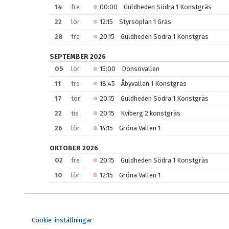
14
fre
00:00
Guldheden Södra 1 Konstgräs
22
lör
12:15
Styrsöplan 1 Gräs
28
fre
20:15
Guldheden Södra 1 Konstgräs
SEPTEMBER 2026
05
lör
15:00
Donsövallen
11
fre
18:45
Åbyvallen 1 Konstgräs
17
tor
20:15
Guldheden Södra 1 Konstgräs
22
tis
20:15
Kviberg 2 konstgräs
26
lör
14:15
Gröna Vallen 1
OKTOBER 2026
02
fre
20:15
Guldheden Södra 1 Konstgräs
10
lör
12:15
Gröna Vallen 1
Cookie-inställningar