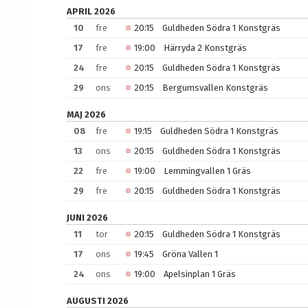
APRIL 2026
10
fre
20:15
Guldheden Södra 1 Konstgräs
17
fre
19:00
Härryda 2 Konstgräs
24
fre
20:15
Guldheden Södra 1 Konstgräs
29
ons
20:15
Bergumsvallen Konstgräs
MAJ 2026
08
fre
19:15
Guldheden Södra 1 Konstgräs
13
ons
20:15
Guldheden Södra 1 Konstgräs
22
fre
19:00
Lemmingvallen 1 Gräs
29
fre
20:15
Guldheden Södra 1 Konstgräs
JUNI 2026
11
tor
20:15
Guldheden Södra 1 Konstgräs
17
ons
19:45
Gröna Vallen 1
24
ons
19:00
Apelsinplan 1 Gräs
AUGUSTI 2026