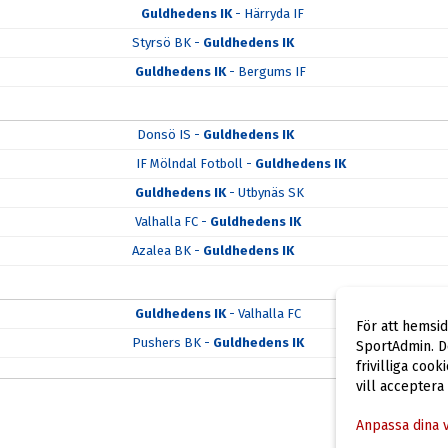
Guldhedens IK
- Härryda IF
Styrsö BK -
Guldhedens IK
Guldhedens IK
- Bergums IF
Donsö IS -
Guldhedens IK
IF Mölndal Fotboll -
Guldhedens IK
Guldhedens IK
- Utbynäs SK
Valhalla FC -
Guldhedens IK
Azalea BK -
Guldhedens IK
Guldhedens IK
- Valhalla FC
För att hemsi
Pushers BK -
Guldhedens IK
SportAdmin. De
frivilliga cook
vill acceptera
Anpassa dina 