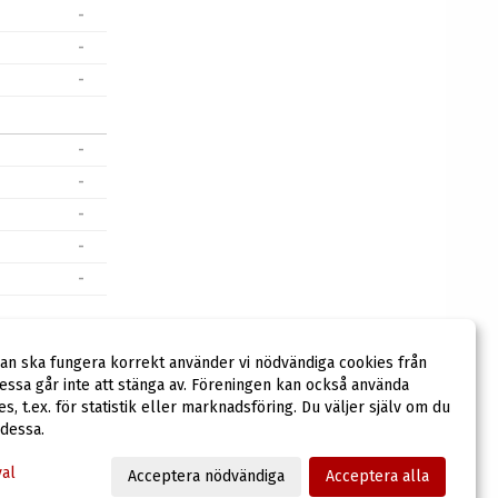
-
-
-
-
-
-
-
-
-
dan ska fungera korrekt använder vi nödvändiga cookies från
-
ssa går inte att stänga av. Föreningen kan också använda
ies, t.ex. för statistik eller marknadsföring. Du väljer själv om du
 dessa.
val
Acceptera nödvändiga
Acceptera alla