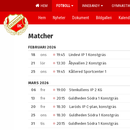
HEM
FOTBOLL
INNEBANDY
GYMNASTI
Hem
Nyheter
Dokument
Bildgalleri
Kalend
Matcher
FEBRUARI 2026
18
ons
19:45
Lindevi IP 1 Konstgräs
21
lör
13:30
Åbyvallen 2 Konstgräs
25
ons
19:45
Kållered Sportcenter 1
MARS 2026
06
fre
19:00
Stenkullens IP 2 KG
13
fre
20:15
Guldheden Södra 1 Konstgräs
20
fre
18:30
Laröds IP C-plan, konstgräs
25
ons
18:30
Guldheden Södra 1 Konstgräs
31
tis
20:15
Guldheden Södra 1 Konstgräs