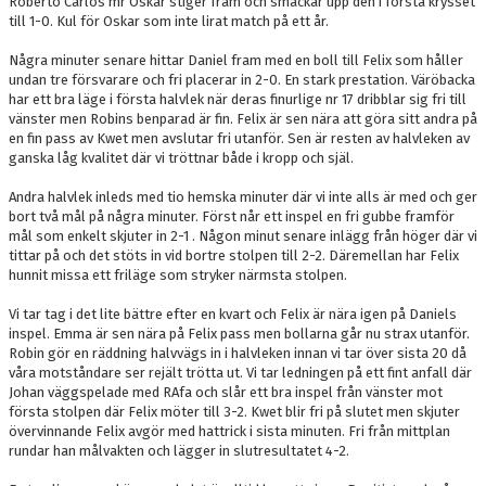
Roberto Carlos mr Oskar stiger fram och smackar upp den i första krysset
till 1-0. Kul för Oskar som inte lirat match på ett år.
Några minuter senare hittar Daniel fram med en boll till Felix som håller
undan tre försvarare och fri placerar in 2-0. En stark prestation. Väröbacka
har ett bra läge i första halvlek när deras finurlige nr 17 dribblar sig fri till
vänster men Robins benparad är fin. Felix är sen nära att göra sitt andra på
en fin pass av Kwet men avslutar fri utanför. Sen är resten av halvleken av
ganska låg kvalitet där vi tröttnar både i kropp och själ.
Andra halvlek inleds med tio hemska minuter där vi inte alls är med och ger
bort två mål på några minuter. Först når ett inspel en fri gubbe framför
mål som enkelt skjuter in 2-1 . Någon minut senare inlägg från höger där vi
tittar på och det stöts in vid bortre stolpen till 2-2. Däremellan har Felix
hunnit missa ett friläge som stryker närmsta stolpen.
Vi tar tag i det lite bättre efter en kvart och Felix är nära igen på Daniels
inspel. Emma är sen nära på Felix pass men bollarna går nu strax utanför.
Robin gör en räddning halvvägs in i halvleken innan vi tar över sista 20 då
våra motståndare ser rejält trötta ut. Vi tar ledningen på ett fint anfall där
Johan väggspelade med RAfa och slår ett bra inspel från vänster mot
första stolpen där Felix möter till 3-2. Kwet blir fri på slutet men skjuter
övervinnande Felix avgör med hattrick i sista minuten. Fri från mittplan
rundar han målvakten och lägger in slutresultatet 4-2.