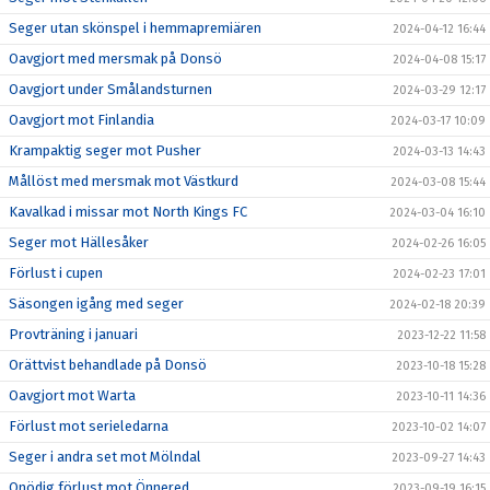
Seger utan skönspel i hemmapremiären
2024-04-12 16:44
Oavgjort med mersmak på Donsö
2024-04-08 15:17
Oavgjort under Smålandsturnen
2024-03-29 12:17
Oavgjort mot Finlandia
2024-03-17 10:09
Krampaktig seger mot Pusher
2024-03-13 14:43
Mållöst med mersmak mot Västkurd
2024-03-08 15:44
Kavalkad i missar mot North Kings FC
2024-03-04 16:10
Seger mot Hällesåker
2024-02-26 16:05
Förlust i cupen
2024-02-23 17:01
Säsongen igång med seger
2024-02-18 20:39
Provträning i januari
2023-12-22 11:58
Orättvist behandlade på Donsö
2023-10-18 15:28
Oavgjort mot Warta
2023-10-11 14:36
Förlust mot serieledarna
2023-10-02 14:07
Seger i andra set mot Mölndal
2023-09-27 14:43
Onödig förlust mot Önnered
2023-09-19 16:15