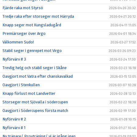
Fjärde raka mot Styrsö
2026-04-26 20:32
Tredje raka efter storseger mot Härryda
2026-04-21 20:12
Knapp seger mot Kungsladugård
2026-04-11 11:05
Premiärseger över Argo
2026-04-01 18:34
Välkommen Sudo!
2026-03-27 17:52
Stabil seger i genrepet mot Virgo
2026-03-26 09:23
Nyförvärv # 3
2026-03-24 17:30
Trevlig helg och stabil seger i Skåne
2026-03-23 16:18
Oavgjort mot Vatra efter chanskavalkad
2026-03-15 12:05
Oavgjort i Stenkullen
2026-03-07 10:28
Knapp förlust mot Landvetter
2026-02-28 12:13
Storseger mot Sjövalla i södercupen
2026-02-22 18:38
Oavgjort i Södercupens första match
2026-02-19 17:30
Nyförvärv # 2
2026-01-28 10:15
Nyförvärv # 1
2026-01-27 10:46
Ny tränare/ Provträning/ vi är igång igen
2026-01-19 09:52