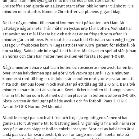
till Johan som med kyla gjort mål men stressar skottet utanför.
Christoffer som gjorde en sällsynt start efter jobb kommer till skott i 5:e
minuten men utanför. Nämnde Christoffer var planens gigant idag.
Det tar någon minut till innan vi kommer runt på kanten och Liam får
jätteläge någon meter från mål men lyckas inte få in bollen. Mölndal har
ett avslut mot mål i första halvlek och det är en frispark som efter 10
minuter går en bit över. Före match sa coach till Christian som enligt egen
utsago ur frysboxen kom in i laget att det var 100% garanti för nickmål på
hörna idag. Saida hade inte spått det bättre. Med kvarten spelad slår Johan
en hörna och Christian möter med skallen vid första stolpen 1-0 GIK.
Några minuter senare själ Liam bollen och avancerar men avslutar en bit
över. Innan halvtimmen spelad gör vi två vackra spelmål. I 27:e minuten
kommer vi runt till höger och John slår in bollen mot ytor vi pratar om att
hitta och Hampus löper in och avslutar på ett tillslag till 2-0 GIK. Bara två
minuter senare är det än vackrare. Kwet sticker in bollen till Hampus som
lirar in till Johan som löpt med och han placerar in bollen stolpe in 3-0 GIK.
Sista kvarten är det lugnt på både avslut och fin fotboll. Paus 3-0 GIK
Avslut 6-1 GIK Hörnor 2-1 Mölndal.
Stabil ledning i paus och allt frid och fröjd. Ja egentligen så men vi har
ganska stort utrymme till förbättring ändå. Vi gör några fina mål när vi rör
oss på plan och släpper bollen enkelt i bra ytor. Stor del av halvleken är vi
ändå passiva, tar svåra beslut, driver för länge med boll, spelar inte på