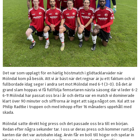
STATISTIK 2026
PINNEJAKTEN 2026
Det var som upplagt för en härlig höstmatch i glidtacklarväder när
Mölndal kom på besök. Att vi är bäst när det regnar är ju ett faktum och vi
fullbordade idag seger i andra set mot Mölndal med 6-1 (3-0). Då det är
grand slam hoppas vi få fullfölja femsetaren nästa säsong där vi leder 6-2
6-1! Mölndal har passat oss bra i år och detta var en match vi dominerade
klart över 90 minuter och siffrorna är inget att säga något om. Kul att se
Philip Radtke i truppen och med inhopp efter 16 månaders uppehåll med
skada.
Mölndal satte direkt hög press och det passade oss bra till en början.
Redan efter några sekunder tar. I oss ur deras press och kommer runt på
kanten där det var autobahn idag. Arvin får en boll till höger och spelar in