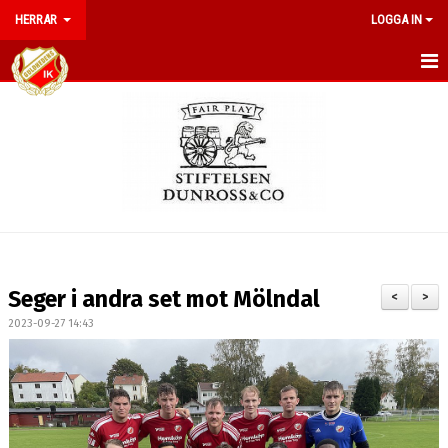
HERRAR
LOGGA IN
HEM
NYHETER
DOKUMENT
BILDGALLERI
KALENDER
Seger i andra set mot Mölndal
<
>
TRUPPEN
2023-09-27 14:43
MATCHER
KONTAKT
POÄNGLIGA 2026