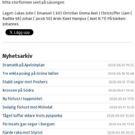
hitta storformen sent på säsongen
Laget: Lukas John ( Emanuel C 60) Christian Emma Axel J Christoffer Liam (
Radtke 68) Johan ( Jacob 50) Arvin Kwet Hampus ( Axel B 71) På bänken:
Johannes
Nyhetsarkiv
Dramatik på Apelsinplan
2026-06-25 19:32
Tre enkla poäng på Gröna Vallen
2026-06-18 10:48
Stabil seger mot Pushers
2026-06-13 17:48
Krossen på Södra
2026-05-31 19:42
Ny förlust i toppmötet
2026-05-24 11:51
Snöplig förlust mot Mölndal
2026-05-17 12:15
Tåget tuffar vidare trots pyspunka
2026-05-09 12:00
Fin insats gav seger i Bergum
2026-04-30 17:41
Fjärde raka mot Styrsö
2026-04-26 20:32