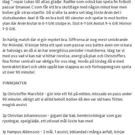
idag ” ropar Lukas till allas glädje. Radtke som också kan spela fin fotboll
passar Emanuel C som får ett bra skottläge med någon minut kvar men
bollen går strax utanför. Då vi ville ta andra set idag löste Arvin det i
slutsekunden. Axel B får en bra boll till vänster och spelar in mot bottre
ytan där Arvin krutar in 6-1 GIK stolpe in. Slut 6-1 GIK Avslut 9-4 GIK Hörnor
1-0 GIK.
En härlig match där vi gör mycket bra. Siffrorna är nog mest smickrande
för Mölndal. Vi börjar hitta ett spel som passar oss bättre även om vi bara
är halvvägs än då vi än har energilösa perioder i matcherna. Idag tar vi
med oss vad vi kan när vi hittar rörelse, energi på plan och Christoffers
fina fötter centralt var viktiga för oss idag. Hovås på lördag då vi med
kontraktet klart och sikte uppåt kan slappna av och förhoppningsvis spela
ut över 90 minuter.
PINNEJAKTEN
3p Christoffer Marsfeld - gör inte ett fel på mitten, missade en pass under
90 minuter, viktigt att vi alltid behöll bollen då den var vid hans fötter,
magisk assist
2p Christian Johannesson - gigant där bak, hembröstningar som gav
rysningar, spelglädje, ett utlovat mål löste han med
1p Hampus Albinsson - 2 mål, 1 assist, inblandad i många anfall, börjar