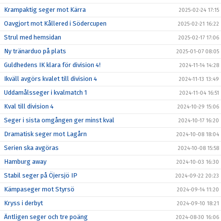
Krampaktig seger mot Kärra
2025-02-24 17:15
Oavgjort mot Kållered i Södercupen
2025-02-21 16:22
Strul med hemsidan
2025-02-17 17:06
Ny tränarduo på plats
2025-01-07 08:05
Guldhedens IK klara för division 4!
2024-11-14 14:28
Ikväll avgörs kvalet till division 4
2024-11-13 13:49
Uddamålsseger i kvalmatch 1
2024-11-04 16:51
Kval till division 4
2024-10-29 15:06
Seger i sista omgången ger minst kval
2024-10-17 16:20
Dramatisk seger mot Lagårn
2024-10-08 18:04
Serien ska avgöras
2024-10-08 15:58
Hamburg away
2024-10-03 16:30
Stabil seger på Öjersjö IP
2024-09-22 20:23
Kämpaseger mot Styrsö
2024-09-14 11:20
Kryss i derbyt
2024-09-10 18:21
Äntligen seger och tre poäng
2024-08-30 16:06