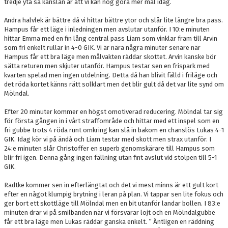
tredje yta så känslan är att vi kan nog göra mer mål idag.
Andra halvlek är bättre då vi hittar bättre ytor och slår lite längre bra pass.
Hampus får ett läge i inledningen men avslutar utanför. I 10:e minuten
hittar Emma med en fin lång central pass Liam som vinklar fram till Arvin
som fri enkelt rullar in 4-0 GIK. Vi är nära några minuter senare när
Hampus får ett bra läge men målvakten räddar skottet. Arvin kanske bör
sätta returen men skjuter utanför. Hampus testar sen en frispark med
kvarten spelad men ingen utdelning. Detta då han blivit fälld i friläge och
det röda kortet känns rätt solklart men det blir gult då det var lite synd om
Mölndal.
Efter 20 minuter kommer en högst omotiverad reducering. Mölndal tar sig
för första gången in i vårt straffområde och hittar med ett inspel som en
fri gubbe trots 4 röda runt omkring kan slå in bakom en chanslös Lukas 4-1
GIK. Idag kör vi på ändå och Liam testar med skott men strax utanför. I
24:e minuten slår Christoffer en superb genomskärare till Hampus som
blir fri igen. Denna gång ingen fällning utan fint avslut vid stolpen till 5-1
GIK.
Radtke kommer sen in efterlängtat och det vi mest minns är ett gult kort
efter en något klumpig brytning i leran på plan. Vi tappar sen lite fokus och
ger bort ett skottläge till Mölndal men en bit utanför landar bollen. I 83:e
minuten drar vi på smilbanden när vi försvarar lojt och en Mölndalgubbe
får ett bra läge men Lukas räddar ganska enkelt. ” Äntligen en räddning