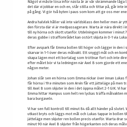
Något vi måste lösa inför nästa år är vår skrämmande låga l
det där vi jobbar en och en, står stilla och tittar på, går int
på gång. Vi gör två byten i paus som kom att ge oss mer ener
Andra halvlek håller väl inte världsklass den heller men är ytt
den första där vi är medpassagerare. Warta är nära direkt i i
till ny hörna och skott utanför. Utdelningen kommer i minut 7 
deras gubbe i straffområdet kan ostört skjuta in 0-1 via Luka
Efter avspark får Emma bollen till höger och lägger in den i 
skarvar in 1-1 över deras målvakt. Ett snyggt mål och en komb
skapa lägen mot ett bortalag som tröttnar fort och inte dir
efter målet bör vi ta ledningen när Axel B som gjorde ett en
någon meter.
Johan slår sen en hörna som Emma nickar över innan Lukas få
får hörna i 19:e minuten som Arvin får ett jätteläge på men 
till Axel B som skjuter in den i det öppna målet 2-1 GIK. Vi h
Emma hittar Hampus som helt ren lyckas träffa målvakten med s
bara burgaveln.
Vi har sen full kontroll till minut 84 då allt händer på slutet.
utkast bryts och läggs mot mål och Lukas tappar in bollen til
jätteläge men skjuter ren bollen precis utanför. Warta drar sen
minut 90 när Axel B skjuter från högerkanten och deras målvak