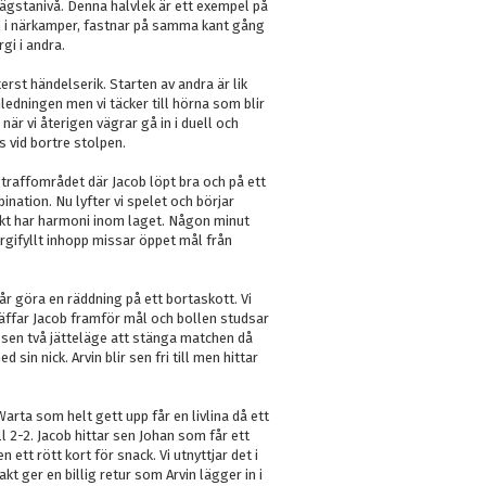
ägstanivå. Denna halvlek är ett exempel på
e in i närkamper, fastnar på samma kant gång
gi i andra.
erst händelserik. Starten av andra är lik
nledningen men vi täcker till hörna som blir
när vi återigen vägrar gå in i duell och
s vid bortre stolpen.
straffområdet där Jacob löpt bra och på ett
ination. Nu lyfter vi spelet och börjar
ekt har harmoni inom laget. Någon minut
ergifyllt inhopp missar öppet mål från
r göra en räddning på ett bortaskott. Vi
träffar Jacob framför mål och bollen studsar
ar sen två jätteläge att stänga matchen då
in nick. Arvin blir sen fri till men hittar
 Warta som helt gett upp får en livlina då ett
l 2-2. Jacob hittar sen Johan som får ett
 ett rött kort för snack. Vi utnyttjar det i
t ger en billig retur som Arvin lägger in i