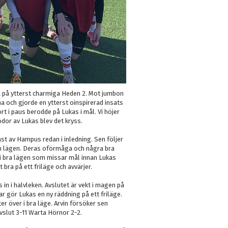
 på ytterst charmiga Heden 2. Mot jumbon
na och gjorde en ytterst oinspirerad insats
t i paus berodde på Lukas i mål. Vi höjer
odor av Lukas blev det kryss.
kast av Hampus redan i inledning. Sen följer
h lägen. Deras oförmåga och några bra
 i bra lägen som missar mål innan Lukas
bra på ett friläge och avvärjer.
 in i halvleken. Avslutet är vekt i magen på
r gör Lukas en ny räddning på ett friläge.
ter över i bra läge. Arvin försöker sen
vslut 3-11 Warta Hörnor 2-2.