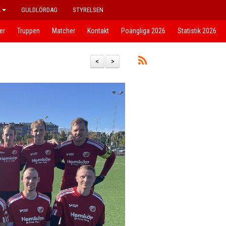
K
GULDLÖRDAG
STYRELSEN
er
Truppen
Matcher
Kontakt
Poängliga 2026
Statistik 2026
<
>