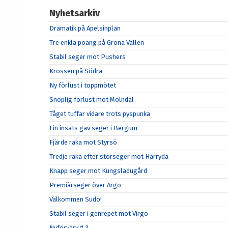
Nyhetsarkiv
Dramatik på Apelsinplan
Tre enkla poäng på Gröna Vallen
Stabil seger mot Pushers
Krossen på Södra
Ny förlust i toppmötet
Snöplig förlust mot Mölndal
Tåget tuffar vidare trots pyspunka
Fin insats gav seger i Bergum
Fjärde raka mot Styrsö
Tredje raka efter storseger mot Härryda
Knapp seger mot Kungsladugård
Premiärseger över Argo
Välkommen Sudo!
Stabil seger i genrepet mot Virgo
Nyförvärv # 3