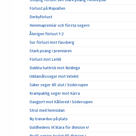
Förlust på Majvallen
Derbyförlust
Hemmapremiär och första segern
Återigen förlust 1-2
Sur förlust mot Fässberg
Stark poäng i premiären
Förlust mot Lerkil
Dubbla hattrick mot Nödinge
Uddamålsseger mot Velebit
Säker seger till slut i Södercupen
Krampaktig seger mot Kärra
Oavgjort mot Kållered i Södercupen
Strul med hemsidan
Ny tränarduo på plats
Guldhedens IK klara för division 4!
Ikväll avgörs kvalet till division 4