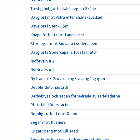
Trevlig helg och stabil seger i Skåne
Oavgjort mot Vatra efter chanskavalkad
Oavgjort i Stenkullen
Knapp förlust mot Landvetter
Storseger mot Sjövalla i södercupen
Oavgjort i Södercupens första match
Nyförvärv # 2
Nyförvärv # 1
Ny tränare/ Provträning/ vi är igång igen
Det blir div 5 nästa år
Derbykryss och sedan förnedrade av serieledarna
Platt fall i återstarten
Onödig förlust mot Dalen
Seger mot Pushers
Krigarpoäng mot Kållered
Snöplig förlust sen stark poäng i Mölnlycke