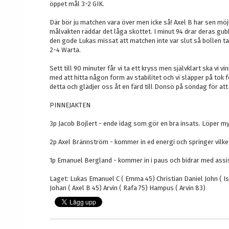
öppet mål 3-2 GIK.
Där bör ju matchen vara över men icke så! Axel B har sen möj
målvakten räddar det låga skottet. I minut 94 drar deras gub
den gode Lukas missat att matchen inte var slut så bollen tap
2-4 Warta.
Sett till 90 minuter får vi ta ett kryss men självklart ska vi vi
med att hitta någon form av stabilitet och vi släpper på tok f
detta och glädjer oss åt en färd till Donsö på söndag för att
PINNEJAKTEN
3p Jacob Bojlert - ende idag som gör en bra insats. Löper myck
2p Axel Brännström - kommer in ed energi och springer vilket
1p Emanuel Bergland - kommer in i paus och bidrar med assist
Laget: Lukas Emanuel C ( Emma 45) Christian Daniel John ( Isa
Johan ( Axel B 45) Arvin ( Rafa 75) Hampus ( Arvin 83)