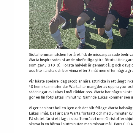
Sista hemmamatchen för året fick de missanpassade bedriva
Warta inspirerades vi av de obefintliga yttre förutsättningar
som gav 3-3 (0-0). Första halvlek är genant dålig och oavgjor
oss lite i andra och bör vinna efter 3 mål men efter några gr
Vår bäste spelare idag Jacob är nära att nicka in ett långt in
40 hemska minuter där Warta har mängder av öppna ytor oc
räddningar av Lukas i mål räddar oss. Warta har några skott
gör en fin fotplattas i minut 12. Nämnde Lukas kommer sen ut 
Vi ger sen bort bollen igen och det blir friläge Warta halvvägs
Lukas i mål. Det är bara Warta fortsatt och med 5 minuter kva
På slutet får vi ett läge i straffområdet men Christoffer skju
skarva in en hörna i slutminuten men missar mål. Paus 0-0 A