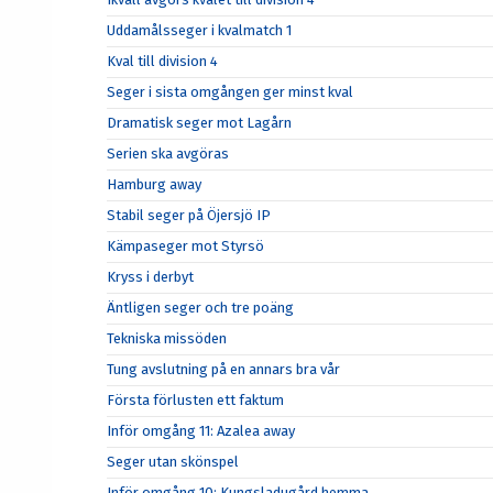
Uddamålsseger i kvalmatch 1
Kval till division 4
Seger i sista omgången ger minst kval
Dramatisk seger mot Lagårn
Serien ska avgöras
Hamburg away
Stabil seger på Öjersjö IP
Kämpaseger mot Styrsö
Kryss i derbyt
Äntligen seger och tre poäng
Tekniska missöden
Tung avslutning på en annars bra vår
Första förlusten ett faktum
Inför omgång 11: Azalea away
Seger utan skönspel
Inför omgång 10: Kungsladugård hemma