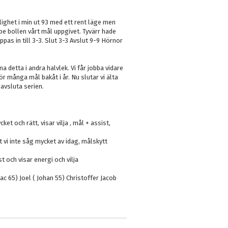
lighet i min ut 93 med ett rent läge men
be bollen vårt mål uppgivet. Tyvärr hade
pas in till 3-3. Slut 3-3 Avslut 9-9 Hörnor
nna detta i andra halvlek. Vi får jobba vidare
ör många mål bakåt i år. Nu slutar vi älta
 avsluta serien.
et och rätt, visar vilja , mål + assist,
 vi inte såg mycket av idag, målskytt
 och visar energi och vilja
c 65) Joel ( Johan 55) Christoffer Jacob