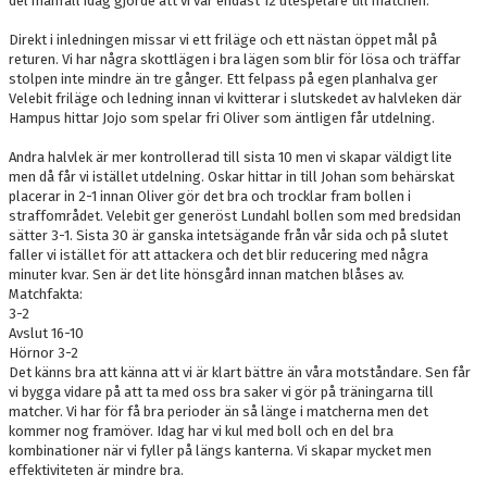
del manfall idag gjorde att vi var endast 12 utespelare till matchen.
Direkt i inledningen missar vi ett friläge och ett nästan öppet mål på
STATISTIK 2026
returen. Vi har några skottlägen i bra lägen som blir för lösa och träffar
stolpen inte mindre än tre gånger. Ett felpass på egen planhalva ger
PINNEJAKTEN 2026
Velebit friläge och ledning innan vi kvitterar i slutskedet av halvleken där
Hampus hittar Jojo som spelar fri Oliver som äntligen får utdelning.
Andra halvlek är mer kontrollerad till sista 10 men vi skapar väldigt lite
men då får vi istället utdelning. Oskar hittar in till Johan som behärskat
placerar in 2-1 innan Oliver gör det bra och trocklar fram bollen i
straffområdet. Velebit ger generöst Lundahl bollen som med bredsidan
sätter 3-1. Sista 30 är ganska intetsägande från vår sida och på slutet
faller vi istället för att attackera och det blir reducering med några
minuter kvar. Sen är det lite hönsgård innan matchen blåses av.
Matchfakta:
3-2
Avslut 16-10
Hörnor 3-2
Det känns bra att känna att vi är klart bättre än våra motståndare. Sen får
vi bygga vidare på att ta med oss bra saker vi gör på träningarna till
matcher. Vi har för få bra perioder än så länge i matcherna men det
kommer nog framöver. Idag har vi kul med boll och en del bra
kombinationer när vi fyller på längs kanterna. Vi skapar mycket men
effektiviteten är mindre bra.