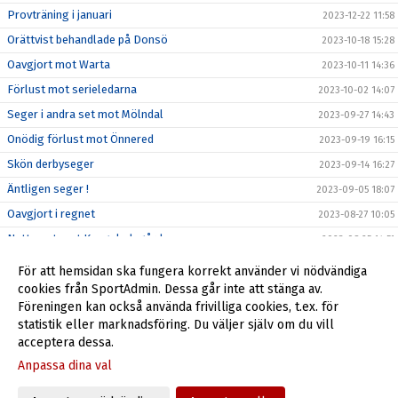
Provträning i januari
2023-12-22 11:58
Orättvist behandlade på Donsö
2023-10-18 15:28
Oavgjort mot Warta
2023-10-11 14:36
Förlust mot serieledarna
2023-10-02 14:07
Seger i andra set mot Mölndal
2023-09-27 14:43
Onödig förlust mot Önnered
2023-09-19 16:15
Skön derbyseger
2023-09-14 16:27
Äntligen seger !
2023-09-05 18:07
Oavgjort i regnet
2023-08-27 10:05
Nattsvart mot Kungsladugård
2023-08-25 14:51
Mållöst mot Fässberg
2023-08-18 23:48
För att hemsidan ska fungera korrekt använder vi nödvändiga
Felix show mot Väröbacka
cookies från SportAdmin. Dessa går inte att stänga av.
2023-08-13 09:50
Föreningen kan också använda frivilliga cookies, t.ex. för
Träningsstart
2023-07-31 09:20
statistik eller marknadsföring. Du väljer själv om du vill
acceptera dessa.
Anpassa dina val
Cookie-inställningar
Gå till Webbversion