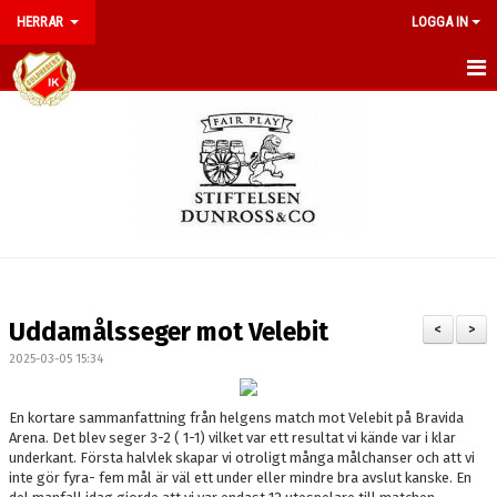
HERRAR
LOGGA IN
HEM
NYHETER
DOKUMENT
BILDGALLERI
KALENDER
Uddamålsseger mot Velebit
<
>
TRUPPEN
2025-03-05 15:34
MATCHER
En kortare sammanfattning från helgens match mot Velebit på Bravida
Arena. Det blev seger 3-2 ( 1-1) vilket var ett resultat vi kände var i klar
KONTAKT
underkant. Första halvlek skapar vi otroligt många målchanser och att vi
inte gör fyra- fem mål är väl ett under eller mindre bra avslut kanske. En
POÄNGLIGA 2026