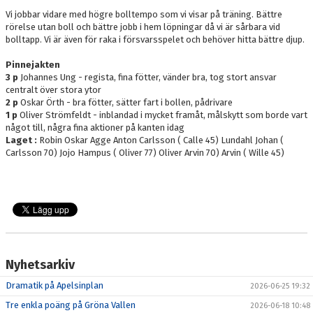
Vi jobbar vidare med högre bolltempo som vi visar på träning. Bättre
rörelse utan boll och bättre jobb i hem löpningar då vi är sårbara vid
bolltapp. Vi är även för raka i försvarsspelet och behöver hitta bättre djup.
Pinnejakten
3 p
Johannes Ung - regista, fina fötter, vänder bra, tog stort ansvar
centralt över stora ytor
2 p
Oskar Örth - bra fötter, sätter fart i bollen, pådrivare
1 p
Oliver Strömfeldt - inblandad i mycket framåt, målskytt som borde vart
något till, några fina aktioner på kanten idag
Laget :
Robin Oskar Agge Anton Carlsson ( Calle 45) Lundahl Johan (
Carlsson 70) Jojo Hampus ( Oliver 77) Oliver Arvin 70) Arvin ( Wille 45)
Nyhetsarkiv
Dramatik på Apelsinplan
2026-06-25 19:32
Tre enkla poäng på Gröna Vallen
2026-06-18 10:48