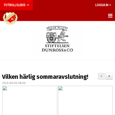
FOTBOLLSLEKIS
LOGGA IN
HEM
NYHETER
KALENDER
MATCHER
TRUPPEN
Vilken härlig sommaravslutning!
<
>
BILDGALLERI
2026-06-06 08:06
DOKUMENT
KONTAKT