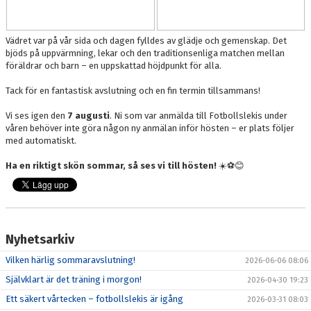
Vädret var på vår sida och dagen fylldes av glädje och gemenskap. Det
bjöds på uppvärmning, lekar och den traditionsenliga matchen mellan
föräldrar och barn – en uppskattad höjdpunkt för alla.
Tack för en fantastisk avslutning och en fin termin tillsammans!
Vi ses igen den
7 augusti
. Ni som var anmälda till Fotbollslekis under
våren behöver inte göra någon ny anmälan inför hösten – er plats följer
med automatiskt.
Ha en riktigt skön sommar, så ses vi till hösten!
☀️⚽️😊
Nyhetsarkiv
Vilken härlig sommaravslutning!
2026-06-06 08:06
Självklart är det träning i morgon!
2026-04-30 19:23
Ett säkert vårtecken – fotbollslekis är igång
2026-03-31 08:03